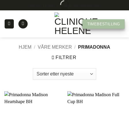
Skip
GRATIS FRAKT PÅ ALLE BESTILLINGER
to
content
TIMEBESTILLING
HJEM
/
VÅRE MERKER
/
PRIMADONNA
FILTRER