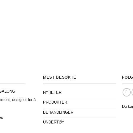
MEST BESØKTE
FØLG
ESALONG
NYHETER
iment, designet for å
PRODUKTER
.
Du ka
BEHANDLINGER
es
UNDERTØY
o