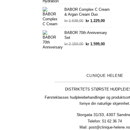
pris
pris
var:
er:
BABOR Complex C Cream
kr 1.958,00.
kr 999,00.
& Argan Cream Duo
Opprinnelig
Nåværende
kr
1.638,00
kr
1.229,00
pris
pris
var:
er:
BABOR 70th Anniversary
kr 1.638,00.
kr 1.229,00.
Set
Opprinnelig
Nåværende
kr
2.159,00
kr
1.599,00
pris
pris
var:
er:
kr 2.159,00.
kr 1.599,00.
CLINIQUE HELENE
DISTRIKTETS STØRSTE HUDPLEI
Førsteklasses hudpleiebehandlinger og produktsort
fornye din naturlige skjønnhet
Storgata 31/33,
4307 Sandn
Telefon:
51 62 36 74
Mail: post@clinique-helene.n