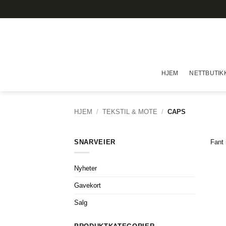
Skip
to
content
HJEM
NETTBUTIK
HJEM
/
TEKSTIL & MOTE
/
CAPS
SNARVEIER
Fant 
Nyheter
Gavekort
Salg