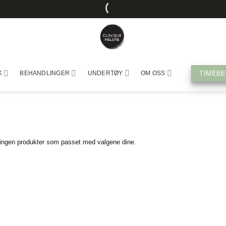
GRATIS
DISTRIKTETS
AUTORISERT
FRAKT
STØRSTE
FORHANDLER
PÅ
HUDPLEIESALONG
ALLE
BESTILLINGER
TIMEBE
K
BEHANDLINGER
UNDERTØY
OM OSS
ingen produkter som passet med valgene dine.