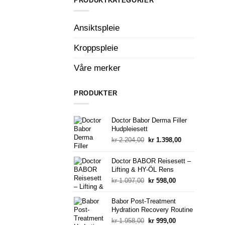
PRODUKTKATEGORIER
Ansiktspleie
Kroppspleie
Våre merker
PRODUKTER
Doctor Babor Derma Filler
Hudpleiesett
Opprinnelig
Nåværende
kr
2.204,00
kr
1.398,00
pris
pris
var:
er:
Doctor BABOR Reisesett –
kr 2.204,00.
kr 1.398,00.
Lifting & HY-ÖL Rens
Opprinnelig
Nåværende
kr
1.097,00
kr
598,00
pris
pris
var:
er:
Babor Post-Treatment
kr 1.097,00.
kr 598,00.
Hydration Recovery Routine
Opprinnelig
Nåværende
kr
1.958,00
kr
999,00