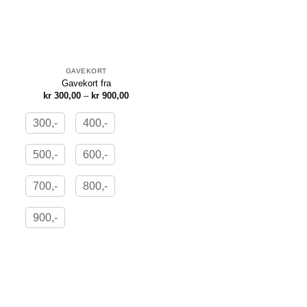
GAVEKORT
Gavekort fra
Prisområde:
kr
300,00
–
kr
900,00
kr 300,00
til
kr 900,00
300,-
400,-
500,-
600,-
700,-
800,-
900,-