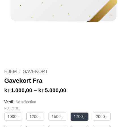
HJEM
/
GAVEKORT
Gavekort Fra
Prisområde:
kr
1.000,00
–
kr
5.000,00
kr 1.000,00
til
Verdi
:
No selection
kr 5.000,00
NULLSTILL
1000,-
1200,-
1500,-
1700,-
2000,-