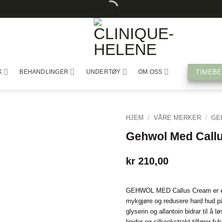
GRATIS
DISTRIKTETS
AUTORISERT
FRAKT
STØRSTE
FORHANDLER
PÅ
HUDPLEIESALONG
ALLE
BESTILLINGER
TIMEBE
K
BEHANDLINGER
UNDERTØY
OM OSS
HJEM
/
VÅRE MERKER
/
GE
Gehwol Med Call
kr
210,00
GEHWOL MED Callus Cream er en i
mykgjøre og redusere hard hud p
glyserin og allantoin bidrar til å
lipider og silkeekstrakt tilfører f