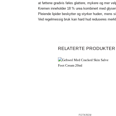
at føttene gradvis føles glattere, mykere og mer vel
Kremen inneholder 18 % urea kombinert med glyserin o
Pleiende lipider beskytter og styrker huden, mens sil
Ved regelmessig bruk kan hard hud reduseres merkbar
RELATERTE PRODUKTER
+
FOTKREM