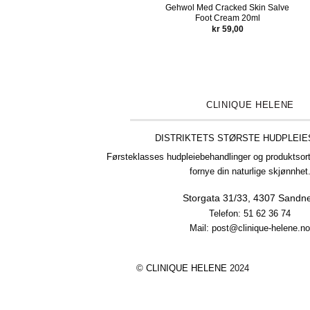
Gehwol Med Cracked Skin Salve
Foot Cream 20ml
kr
59,00
CLINIQUE HELENE
DISTRIKTETS STØRSTE HUDPLEI
Førsteklasses hudpleiebehandlinger og produktsort
fornye din naturlige skjønnhet
Storgata 31/33,
4307 Sandn
Telefon:
51 62 36 74
Mail: post@clinique-helene.n
©
CLINIQUE HELENE
2024