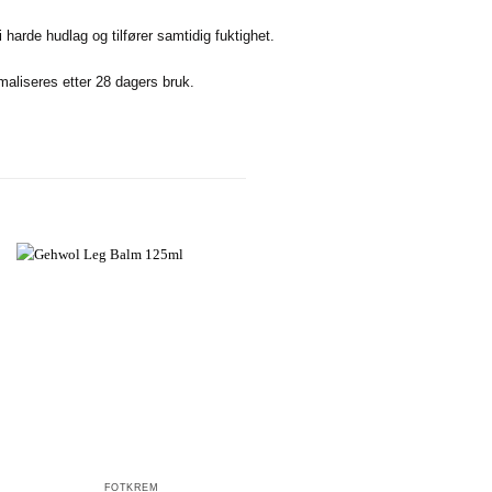
harde hudlag og tilfører samtidig fuktighet.
maliseres etter 28 dagers bruk.
+
+
FOTKREM
BODY LOTION