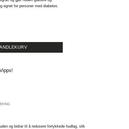
og egnet for personer med diabetes.
ml antall
HANDLEKURV
Vipps!
VERING
n og bidrar til å redusere fortykkede hudlag, slik