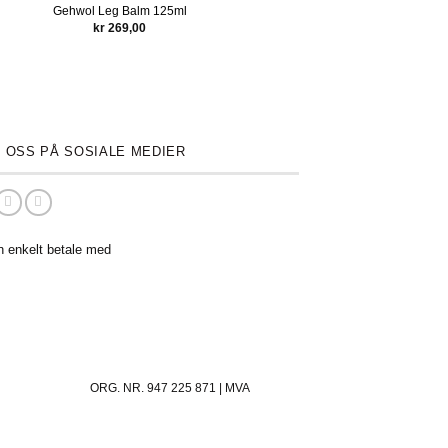
Molton Brown Bluebell & Wild
Gehwol Leg Balm 125ml
Strawberry Body Lotion 300ml
kr
269,00
kr
395,00
 OSS PÅ SOSIALE MEDIER
n enkelt betale med
ORG. NR. 947 225 871 | MVA