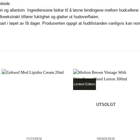
pleide.
g allantoin. Ingrediensene bidrar til å løsne bindingene mellom hudcellene i 
keekstrakt tilfører fuktighet og glatter ut hudoverflaten.
t i løpet av få dager. Produsenten oppgir at hudtilstanden vanligvis kan nor
Limited Edition
UTSOLGT
+
+
FOTKREM
HÅNDKREM