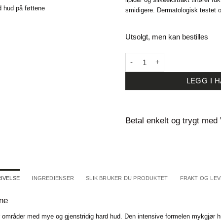
smidigere. Dermatologisk testet 
Utsolgt, men kan bestilles
Gehwol Med Callus Cream 75
LEGG I 
Betal enkelt og trygt med
IVELSE
INGREDIENSER
SLIK BRUKER DU PRODUKTET
FRAKT OG LE
ene
mråder med mye og gjenstridig hard hud. Den intensive formelen mykgjør hude