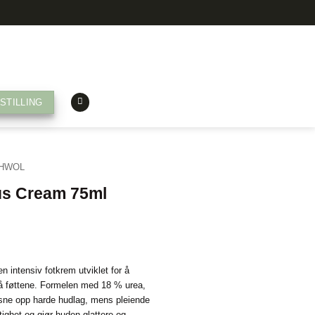
STILLING
HWOL
us Cream 75ml
ntensiv fotkrem utviklet for å
å føttene. Formelen med 18 % urea,
 løsne opp harde hudlag, mens pleiende
uktighet og gjør huden glattere og