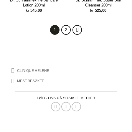
Dr. Schrammek Herbal Care
Dr. Schrammek Super Soft
Lotion 200ml
Cleanser 200ml
kr
545,00
kr
525,00
1
2
CLINIQUE HELENE
MEST BESØKTE
FØLG OSS PÅ SOSIALE MEDIER