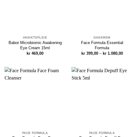
ANSIKTSPLEIE
DAGKREM
Babor Microbiomic Awakening
Face Formula Essential
Eye Cream 15ml
Formula
Prisomr
kr
469,00
kr
399,00
–
kr
1.080,00
kr 399,
til
kr 1.080
FACE FORMULA
FACE FORMULA