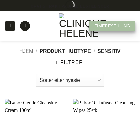
Skip
GRATIS FRAKT PÅ ALLE BESTILLINGER
to
content
TIMEBESTILLING
HJEM
/
PRODUKT HUDTYPE
/
SENSITIV
FILTRER