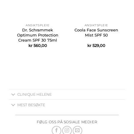
ANSIKTSPLEIE
ANSIKTSPLEIE
e
Dr. Schrammek
Coola Face Sunscreen
l
Optimum Protection
Mist SPF 50
Cream SPF 30 75ml
kr
560,00
kr
529,00
CLINIQUE HELENE
MEST BESØKTE
FØLG OSS PÅ SOSIALE MEDIER