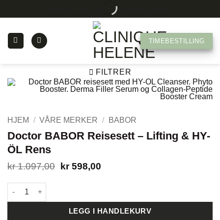
Skip
GRATIS FRAKT PÅ ALLE BESTILLINGER
to
content
TIMEBESTILLING
FILTRER
HJEM
/
VÅRE MERKER
/
BABOR
Doctor BABOR Reisesett – Lifting & HY-
ÖL Rens
Opprinnelig
Nåværende
kr
1.097,00
kr
598,00
pris
pris
var:
er:
Doctor BABOR Reisesett – Lifting & HY-ÖL Rens antall
kr 1.097,00.
kr 598,00.
LEGG I HANDLEKURV