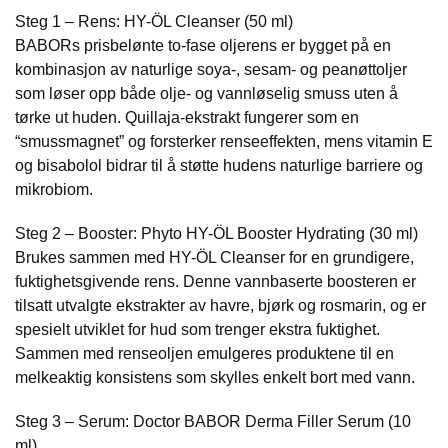
Steg 1 – Rens: HY-ÖL Cleanser (50 ml)
BABORs prisbelønte to-fase oljerens er bygget på en
kombinasjon av naturlige soya-, sesam- og peanøttoljer
som løser opp både olje- og vannløselig smuss uten å
tørke ut huden. Quillaja-ekstrakt fungerer som en
“smussmagnet” og forsterker renseeffekten, mens vitamin E
og bisabolol bidrar til å støtte hudens naturlige barriere og
mikrobiom.
Steg 2 – Booster: Phyto HY-ÖL Booster Hydrating (30 ml)
Brukes sammen med HY-ÖL Cleanser for en grundigere,
fuktighetsgivende rens. Denne vannbaserte boosteren er
tilsatt utvalgte ekstrakter av havre, bjørk og rosmarin, og er
spesielt utviklet for hud som trenger ekstra fuktighet.
Sammen med renseoljen emulgeres produktene til en
melkeaktig konsistens som skylles enkelt bort med vann.
Steg 3 – Serum: Doctor BABOR Derma Filler Serum (10
ml)