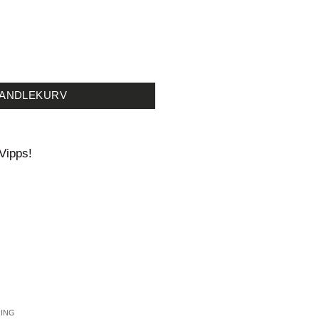
ess Protect Cream 50ml antall
HANDLEKURV
Vipps!
RING