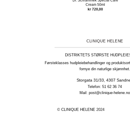
Dr. Schrammek Special Care
Cream 50ml
kr
720,00
CLINIQUE HELENE
DISTRIKTETS STØRSTE HUDPLEI
Førsteklasses hudpleiebehandlinger og produktsort
fornye din naturlige skjønnhet
Storgata 31/33,
4307 Sandn
Telefon:
51 62 36 74
Mail: post@clinique-helene.n
©
CLINIQUE HELENE
2024