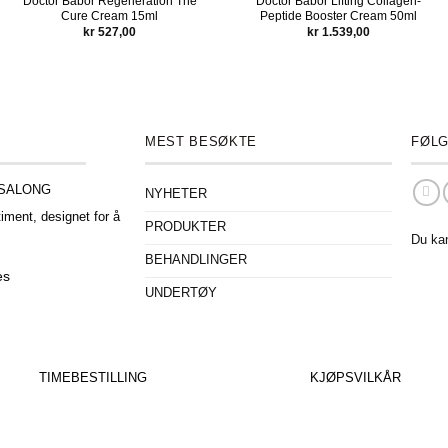
Doctor Babor Regeneration The
Doctor Babor Lifting Collagen-
Cure Cream 15ml
Peptide Booster Cream 50ml
kr
527,00
kr
1.539,00
MEST BESØKTE
FØLG
ESALONG
NYHETER
iment, designet for å
PRODUKTER
.
Du ka
BEHANDLINGER
es
UNDERTØY
o
TIMEBESTILLING
KJØPSVILKÅR