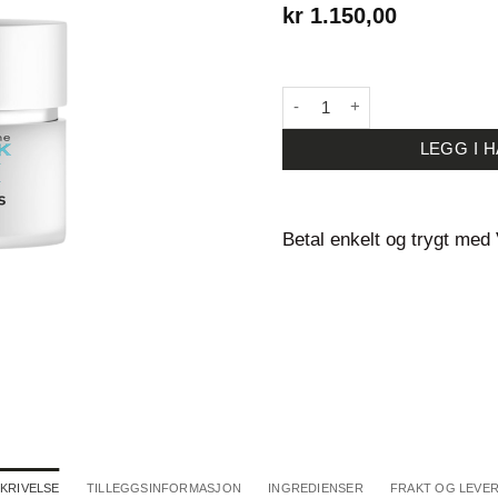
kr
1.150,00
Dr. Schrammek Sensiderm Str
LEGG I 
Betal enkelt og trygt med
KRIVELSE
TILLEGGSINFORMASJON
INGREDIENSER
FRAKT OG LEVE