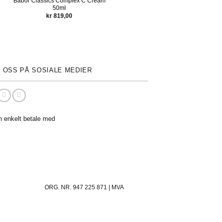
Babor Classics Complex C Cream
Babor Skinovage Vitalizing Cream
50ml
15ml
kr
819,00
kr
239,00
 OSS PÅ SOSIALE MEDIER
n enkelt betale med
ORG. NR. 947 225 871 | MVA