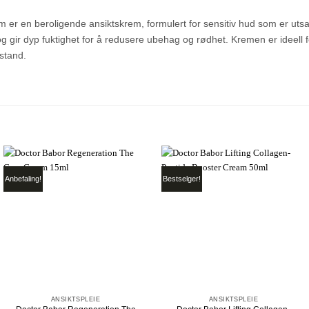
r en beroligende ansiktskrem, formulert for sensitiv hud som er utsatt
g gir dyp fuktighet for å redusere ubehag og rødhet. Kremen er ideell for
lstand.
Anbefaling!
Bestselger!
+
+
ANSIKTSPLEIE
ANSIKTSPLEIE