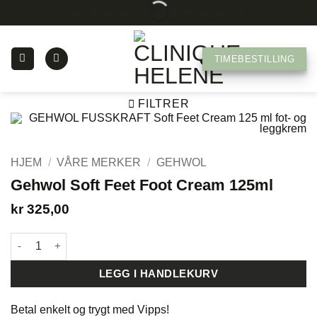
Skip
GRATIS FRAKT PÅ ALLE BESTILLINGER
to
content
TIMEBESTILLING
FILTRER
HJEM
/
VÅRE MERKER
/
GEHWOL
Gehwol Soft Feet Foot Cream 125ml
kr
325,00
Gehwol Soft Feet Foot Cream 125ml antall
LEGG I HANDLEKURV
Betal enkelt og trygt med
Vipps!