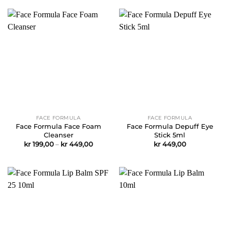
kr 1.0
FACE FORMULA
FACE FORMULA
Face Formula Face Foam
Face Formula Depuff Eye
Cleanser
Stick 5ml
Prisområde:
kr
199,00
–
kr
449,00
kr
449,00
kr 199,00
til
kr 449,00