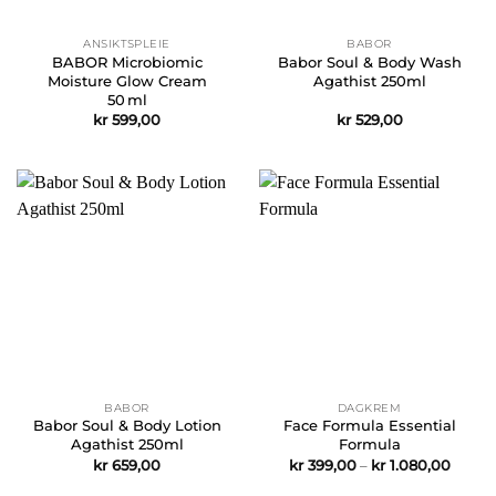
ANSIKTSPLEIE
BABOR
BABOR Microbiomic
Babor Soul & Body Wash
Moisture Glow Cream
Agathist 250ml
50 ml
kr
599,00
kr
529,00
BABOR
DAGKREM
Babor Soul & Body Lotion
Face Formula Essential
Agathist 250ml
Formula
Prisom
kr
659,00
kr
399,00
–
kr
1.080,00
kr 399
til