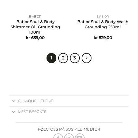
BABOR
BABOR
Babor Soul & Body
Babor Soul & Body Wash
Shimmer Oil Grounding
Grounding 250ml
100ml
kr
659,00
kr
529,00
1
2
3
CLINIQUE HELENE
MEST BESØKTE
FØLG OSS PÅ SOSIALE MEDIER