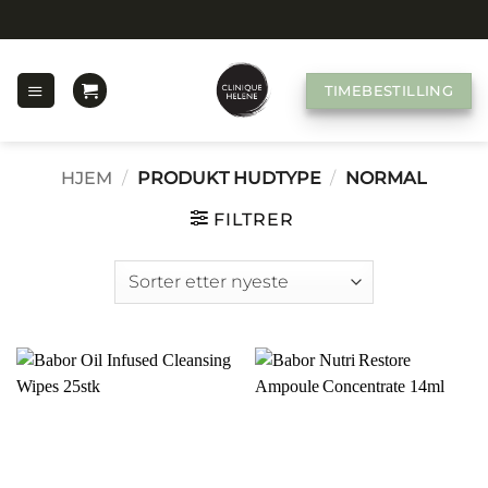
Skip
GRATIS FRAKT PÅ ALLE BESTILLINGER
to
content
TIMEBESTILLING
HJEM
/
PRODUKT HUDTYPE
/
NORMAL
FILTRER